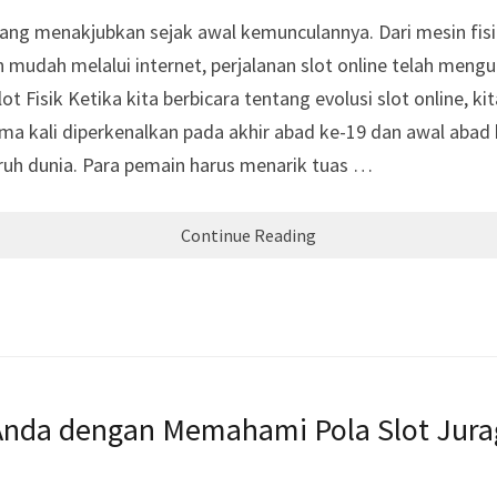
ng menakjubkan sejak awal kemunculannya. Dari mesin fisik
n mudah melalui internet, perjalanan slot online telah men
t Fisik Ketika kita berbicara tentang evolusi slot online, ki
tama kali diperkenalkan pada akhir abad ke-19 dan awal abad
luruh dunia. Para pemain harus menarik tuas …
Continue Reading
nda dengan Memahami Pola Slot Jur
S