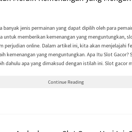
a banyak jenis permainan yang dapat dipilih oleh para pemai
inya untuk memberikan kemenangan yang menguntungkan, slot
perjudian online. Dalam artikel ini, kita akan menjelajah
eraih kemenangan yang menguntungkan. Apa Itu Slot Gacor? 
bih dahulu apa yang dimaksud dengan istilah ini. Slot gacor
Continue Reading