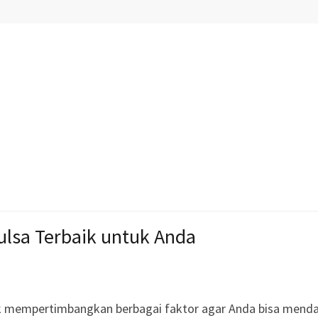
Pulsa Terbaik untuk Anda
uk mempertimbangkan berbagai faktor agar Anda bisa menda