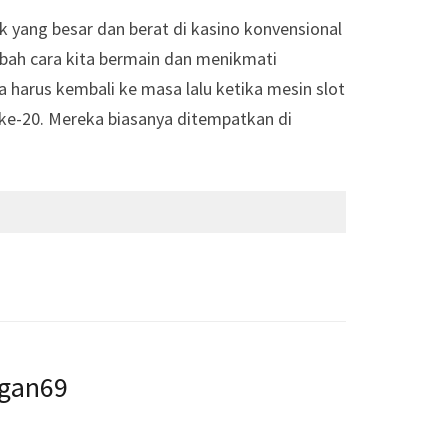
 yang besar dan berat di kasino konvensional
gubah cara kita bermain dan menikmati
ta harus kembali ke masa lalu ketika mesin slot
 ke-20. Mereka biasanya ditempatkan di
agan69