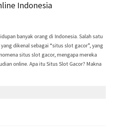
nline Indonesia
hidupan banyak orang di Indonesia. Salah satu
yang dikenal sebagai “situs slot gacor”, yang
 fenomena situs slot gacor, mengapa mereka
dian online. Apa itu Situs Slot Gacor? Makna