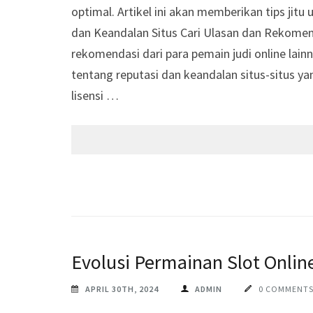
optimal. Artikel ini akan memberikan tips jitu
dan Keandalan Situs Cari Ulasan dan Rekomend
rekomendasi dari para pemain judi online lain
tentang reputasi dan keandalan situs-situs ya
lisensi …
Evolusi Permainan Slot Online
APRIL 30TH, 2024
ADMIN
0 COMMENT