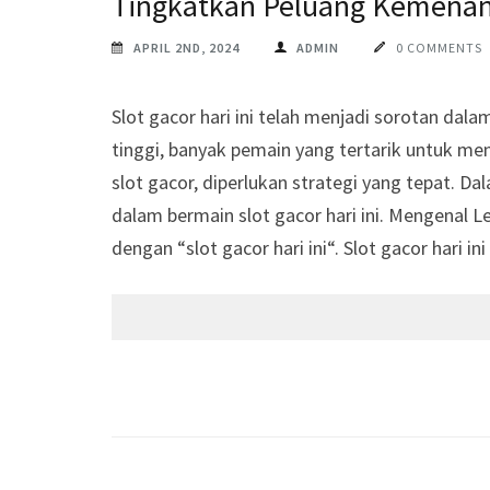
Tingkatkan Peluang Kemenanga
APRIL 2ND, 2024
ADMIN
0 COMMENTS
Slot gacor hari ini telah menjadi sorotan da
tinggi, banyak pemain yang tertarik untuk m
slot gacor, diperlukan strategi yang tepat. D
dalam bermain slot gacor hari ini. Mengenal L
dengan “slot gacor hari ini“. Slot gacor hari i