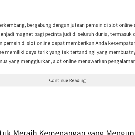
S
erkembang, bergabung dengan jutaan pemain di slot online 
jadi magnet bagi pecinta judi di seluruh dunia, termasuk di 
n pemain di slot online dapat memberikan Anda kesempata
ine memiliki daya tarik yang tak tertandingi yang membuatn
bonus yang menggiurkan, slot online menawarkan pengalaman
Continue Reading
 untuk Meraih Kemenangan yang Mengu