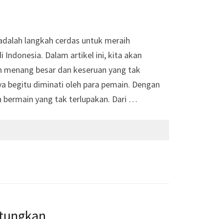
adalah langkah cerdas untuk meraih
Indonesia. Dalam artikel ini, kita akan
n menang besar dan keseruan yang tak
ya begitu diminati oleh para pemain. Dengan
 bermain yang tak terlupakan. Dari …
ntungkan