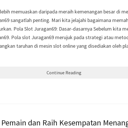
 lebih memuaskan daripada meraih kemenangan besar di mesi
an69 sangatlah penting. Mari kita jelajahi bagaimana mema
kan. Pola Slot Juragan69: Dasar-dasarnya Sebelum kita me
agan69. Pola slot Juragan69 merujuk pada strategi atau met
kan taruhan di mesin slot online yang disediakan oleh p
Continue Reading
 Pemain dan Raih Kesempatan Menang