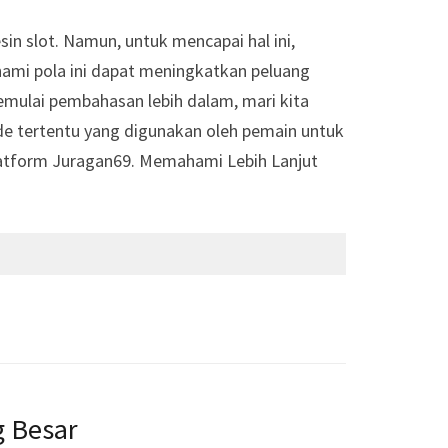
n slot. Namun, untuk mencapai hal ini,
hami pola ini dapat meningkatkan peluang
mulai pembahasan lebih dalam, mari kita
ode tertentu yang digunakan oleh pemain untuk
latform Juragan69. Memahami Lebih Lanjut
 Besar