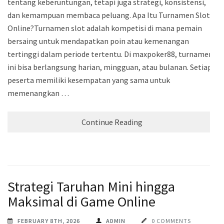
tentang keberuntungan, tetapi juga strategi, konsistensi,
dan kemampuan membaca peluang. Apa Itu Turnamen Slot
Online?Turnamen slot adalah kompetisi di mana pemain
bersaing untuk mendapatkan poin atau kemenangan
tertinggi dalam periode tertentu. Di maxpoker88, turnamen
ini bisa berlangsung harian, mingguan, atau bulanan. Setiap
peserta memiliki kesempatan yang sama untuk
memenangkan …
Continue Reading
Strategi Taruhan Mini hingga
Maksimal di Game Online
FEBRUARY 8TH, 2026
ADMIN
0 COMMENTS