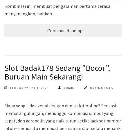
Kombinasi ini membuat pengalaman pertama terasa
menyenangkan, bahkan …
Continue Reading
Slot Badak178 Sedang “Bocor”,
Buruan Main Sekarang!
FEBRUARY 17TH, 2026
ADMIN
0 COMMENTS
Siapa yang tidak kenal dengan dunia slot online? Sensasi
memutar gulungan, menunggu kombinasi simbol yang
tepat, dan adrenalin yang naik turun ketika jackpot hampir
jatuh—semua itu membuat permainan slot selalu menarik.