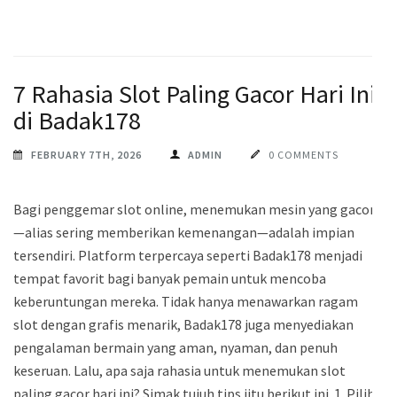
7 Rahasia Slot Paling Gacor Hari Ini
di Badak178
FEBRUARY 7TH, 2026
ADMIN
0 COMMENTS
Bagi penggemar slot online, menemukan mesin yang gacor
—alias sering memberikan kemenangan—adalah impian
tersendiri. Platform terpercaya seperti Badak178 menjadi
tempat favorit bagi banyak pemain untuk mencoba
keberuntungan mereka. Tidak hanya menawarkan ragam
slot dengan grafis menarik, Badak178 juga menyediakan
pengalaman bermain yang aman, nyaman, dan penuh
keseruan. Lalu, apa saja rahasia untuk menemukan slot
paling gacor hari ini? Simak tujuh tips jitu berikut ini. 1. Pilih