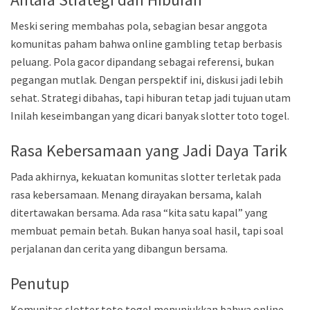
Meski sering membahas pola, sebagian besar anggota
komunitas paham bahwa online gambling tetap berbasis
peluang. Pola gacor dipandang sebagai referensi, bukan
pegangan mutlak. Dengan perspektif ini, diskusi jadi lebih
sehat. Strategi dibahas, tapi hiburan tetap jadi tujuan utama.
Inilah keseimbangan yang dicari banyak slotter toto togel.
Rasa Kebersamaan yang Jadi Daya Tarik
Pada akhirnya, kekuatan komunitas slotter terletak pada
rasa kebersamaan. Menang dirayakan bersama, kalah
ditertawakan bersama. Ada rasa “kita satu kapal” yang
membuat pemain betah. Bukan hanya soal hasil, tapi soal
perjalanan dan cerita yang dibangun bersama.
Penutup
Komunitas slotter toto togel menunjukkan bahwa online