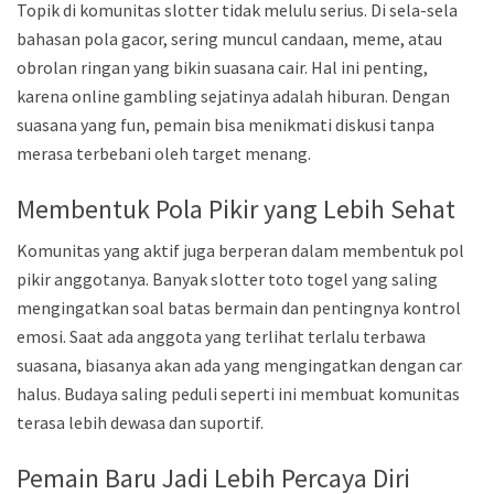
Topik di komunitas slotter tidak melulu serius. Di sela-sela
bahasan pola gacor, sering muncul candaan, meme, atau
obrolan ringan yang bikin suasana cair. Hal ini penting,
karena online gambling sejatinya adalah hiburan. Dengan
suasana yang fun, pemain bisa menikmati diskusi tanpa
merasa terbebani oleh target menang.
Membentuk Pola Pikir yang Lebih Sehat
Komunitas yang aktif juga berperan dalam membentuk pola
pikir anggotanya. Banyak slotter toto togel yang saling
mengingatkan soal batas bermain dan pentingnya kontrol
emosi. Saat ada anggota yang terlihat terlalu terbawa
suasana, biasanya akan ada yang mengingatkan dengan cara
halus. Budaya saling peduli seperti ini membuat komunitas
terasa lebih dewasa dan suportif.
Pemain Baru Jadi Lebih Percaya Diri