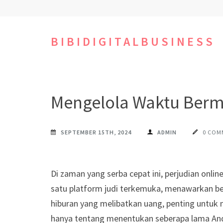
Skip
to
content
BIBIDIGITALBUSINESS
(Press
Enter)
Mengelola Waktu Berma
SEPTEMBER 15TH, 2024
ADMIN
0 COM
Di zaman yang serba cepat ini, perjudian onli
satu platform judi terkemuka, menawarkan be
hiburan yang melibatkan uang, penting untuk 
hanya tentang menentukan seberapa lama And