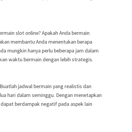
rmain slot online? Apakah Anda bermain
a akan membantu Anda menentukan berapa
Anda mungkin hanya perlu beberapa jam dalam
an waktu bermain dengan lebih strategis.
uatlah jadwal bermain yang realistis dan
u dua hari dalam seminggu. Dengan menetapkan
 dapat berdampak negatif pada aspek lain