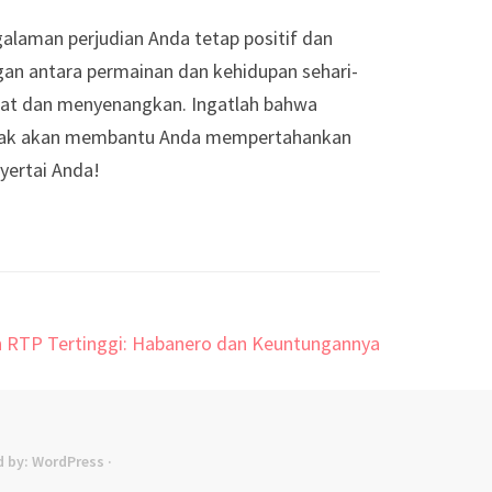
alaman perjudian Anda tetap positif dan
an antara permainan dan kehidupan sehari-
ehat dan menyenangkan. Ingatlah bahwa
 bijak akan membantu Anda mempertahankan
yertai Anda!
an RTP Tertinggi: Habanero dan Keuntungannya
d by:
WordPress
·