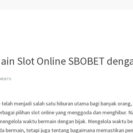
in Slot Online SBOBET denga
MENTS
ne telah menjadi salah satu hiburan utama bagi banyak orang
rbagai pilihan slot online yang menggoda dan menghibur. 
mengelola waktu bermain dengan bijak. Mengelola waktu ber
a bermain, tetapi juga tentang bagaimana memastikan pen