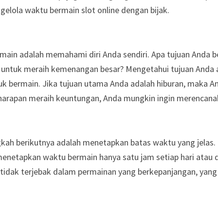
ngelola waktu bermain slot online dengan bijak.
in adalah memahami diri Anda sendiri. Apa tujuan Anda be
ap untuk meraih kemenangan besar? Mengetahui tujuan And
uk bermain. Jika tujuan utama Anda adalah hiburan, maka 
arapan meraih keuntungan, Anda mungkin ingin merencanak
kah berikutnya adalah menetapkan batas waktu yang jelas. B
a menetapkan waktu bermain hanya satu jam setiap hari ata
tidak terjebak dalam permainan yang berkepanjangan, yang