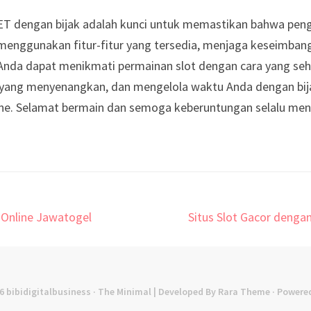
ET dengan bijak adalah kunci untuk memastikan bahwa peng
enggunakan fitur-fitur yang tersedia, menjaga keseimbang
a, Anda dapat menikmati permainan slot dengan cara yang s
ran yang menyenangkan, dan mengelola waktu Anda dengan
line. Selamat bermain dan semoga keberuntungan selalu men
Online Jawatogel
Situs Slot Gacor deng
26
bibidigitalbusiness
· The Minimal | Developed By
Rara Theme
· Powere