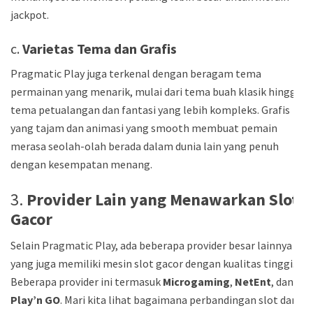
jackpot.
c.
Varietas Tema dan Grafis
Pragmatic Play juga terkenal dengan beragam tema
permainan yang menarik, mulai dari tema buah klasik hingga
tema petualangan dan fantasi yang lebih kompleks. Grafis
yang tajam dan animasi yang smooth membuat pemain
merasa seolah-olah berada dalam dunia lain yang penuh
dengan kesempatan menang.
3.
Provider Lain yang Menawarkan Slot
Gacor
Selain Pragmatic Play, ada beberapa provider besar lainnya
yang juga memiliki mesin slot gacor dengan kualitas tinggi.
Beberapa provider ini termasuk
Microgaming
,
NetEnt
, dan
Play’n GO
. Mari kita lihat bagaimana perbandingan slot dari