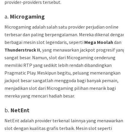
provider-providers tersebut.
a.
Microgaming
Microgaming adalah salah satu provider perjudian online
terbesar dan paling berpengalaman. Mereka dikenal dengan
berbagai mesin slot legendaris, seperti
Mega Moolah
dan
Thunderstruck II
, yang menawarkan jackpot progresif yang
sangat besar. Namun, slot dari Microgaming cenderung
memiliki RTP yang sedikit lebih rendah dibandingkan
Pragmatic Play. Meskipun begitu, peluang memenangkan
jackpot besar sangatlah menggoda bagi banyak pemain,
menjadikan slot dari Microgaming pilihan menarik bagi
mereka yang mencari hadiah besar.
b.
NetEnt
NetEnt adalah provider terkenal lainnya yang menawarkan
slot dengan kualitas grafis terbaik. Mesin slot seperti