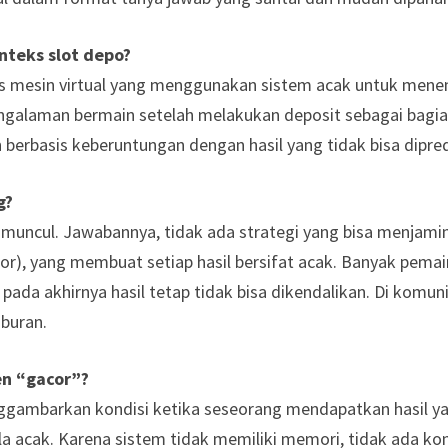
nteks slot depo?
asis mesin virtual yang menggunakan sistem acak untuk mene
 pengalaman bermain setelah melakukan deposit sebagai bagi
 berbasis keberuntungan dengan hasil yang tidak bisa dipred
g?
ing muncul. Jawabannya, tidak ada strategi yang bisa menja
 yang membuat setiap hasil bersifat acak. Banyak pemai
pada akhirnya hasil tetap tidak bisa dikendalikan. Di komun
buran.
n “gacor”?
nggambarkan kondisi ketika seseorang mendapatkan hasil ya
la acak. Karena sistem tidak memiliki memori, tidak ada k