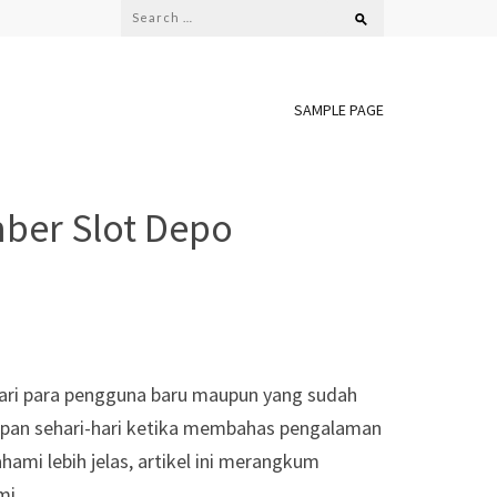
Search
for:
SAMPLE PAGE
ber Slot Depo
dari para pengguna baru maupun yang sudah
apan sehari-hari ketika membahas pengalaman
ami lebih jelas, artikel ini merangkum
mi.