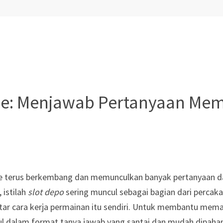
ne: Menjawab Pertanyaan Mem
line terus berkembang dan memunculkan banyak pertanyaan 
 istilah
slot depo
sering muncul sebagai bagian dari percak
tar cara kerja permainan itu sendiri. Untuk membantu memah
ul dalam format tanya jawab yang santai dan mudah dipaha