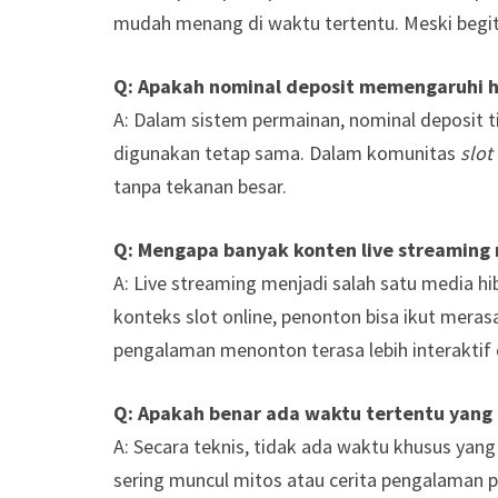
mudah menang di waktu tertentu. Meski begitu
Q: Apakah nominal deposit memengaruhi h
A: Dalam sistem permainan, nominal deposit 
digunakan tetap sama. Dalam komunitas
slot
tanpa tekanan besar.
Q: Mengapa banyak konten live streaming
A: Live streaming menjadi salah satu media 
konteks slot online, penonton bisa ikut mera
pengalaman menonton terasa lebih interaktif
Q: Apakah benar ada waktu tertentu yang 
A: Secara teknis, tidak ada waktu khusus yan
sering muncul mitos atau cerita pengalaman pr