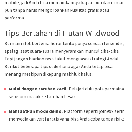
mobile, jadi Anda bisa memainkannya kapan pun dan di mana
pun tanpa harus mengorbankan kualitas grafis atau
performa.
Tips Bertahan di Hutan Wildwood
Bermain slot bertema horor tentu punya sensasi tersendiri,
apalagi saat suara-suara menyeramkan muncul tiba-tiba.
Tapi jangan biarkan rasa takut menguasai strategi Anda!
Berikut beberapa tips sederhana agar Anda tetap bisa
menang meskipun dikepung makhluk halus:
Mulai dengan taruhan kecil.
Pelajari dulu pola permainan
sebelum masuk ke taruhan besar.
Manfaatkan mode demo.
Platform seperti join999 sering
menyediakan versi gratis yang bisa Anda coba tanpa risiko.