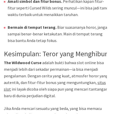
Amati simbol dan fitur bonus.
Perhatikan kapan fitur-
fitur seperti Cursed Wilds sering muncul—ini bisa jadi tanda
waktu terbaik untuk menaikkan taruhan.
Bermain di tempat terang.
Biar suasananya horor, jangan
sampai benar-benar ketakutan. Main di tempat terang
bisa bantu Anda tetap fokus.
Kesimpulan: Teror yang Menghibur
The Wildwood Curse
adalah bukti bahwa slot online bisa
menjadi lebih dari sekadar permainan—ia bisa menjadi
pengalaman. Dengan cerita yang kuat, atmosfer horor yang
autentik, dan fitur-fitur bonus yang menguntungkan,
situs
slot
ini layak dicoba oleh siapa pun yang mencari tantangan
baru di dunia perjudian digital.
Jika Anda mencari sesuatu yang beda, yang bisa memacu