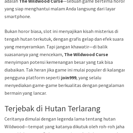
adalah
The Wildwood Curse
—sebuah game bertema horor
yang siap menghantui malam Anda langsung dari layar
smartphone.
Bukan horor biasa, slot ini menyajikan kisah misterius di
tengah hutan terkutuk, dengan grafis gelap dan efek suara
yang menyeramkan. Tapi jangan khawatir—di balik
suasananya yang mencekam,
The Wildwood Curse
menyimpan potensi kemenangan besar yang tak bisa
diabaikan. Tak heran jika game ini mulai populer di kalangan
pengguna platform seperti
join999
, yang selalu
menyediakan game-game berkualitas dengan pengalaman
bermain yang lancar.
Terjebak di Hutan Terlarang
Ceritanya dimulai dengan legenda lama tentang hutan
Wildwood—tempat yang katanya dikutuk oleh roh-roh jahat